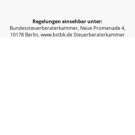
Regelungen einsehbar unter:
Bundessteuerberaterkammer, Neue Promenade 4,
10178 Berlin, www.bstbk.de Steuerberaterkammer
Köln Körperschaft des öffentlichen Rechts,
Gereonstraße 34-36, 50670 Köln www.stbk-koeln.de
Haftungsausschluss:
Haftung für Inhalte
Die Inhalte unserer Seiten wurden mit größter
Sorgfalt erstellt. Für die Richtigkeit, Vollständigkeit
und Aktualität der Inhalte können wir jedoch keine
Gewähr übernehmen. Als Diensteanbieter sind wir
gemäß § 7 Abs.1 TMG für eigene Inhalte auf diesen
Seiten nach den allgemeinen Gesetzen
verantwortlich. Nach §§ 8 bis 10 TMG sind wir als